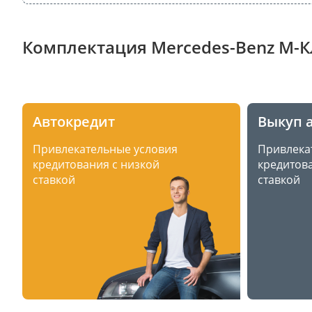
Комплектация Mercedes-Benz M-Кла
Автокредит
Выкуп 
Привлекательные условия
Привлека
кредитования с низкой
кредитова
ставкой
ставкой