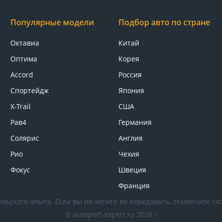
Популярные модели
Подбор авто по стране
Октавиа
Китай
Оптима
Корея
Accord
Россия
Спортейдж
Япония
X-Trail
США
Рав4
Германия
Солярис
Англия
Рио
Чехия
Фокус
Швеция
Франция
льского опыта. Если вы не хотите их передавать, отключите coo
© autoport-expert.ru 2026 г