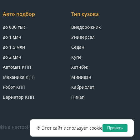
Авто подбор
Тип кузова
до 800 тыс
Внедорожник
до 1 млн
Универсал
до 1.5 млн
Седан
до 2 млн
Купе
Автомат КПП
Хетчбэк
Механика КПП
Минивэн
Робот КПП
Кабриолет
Вариатор КПП
Пикап
kie в настройках браузера.
Политика конфиденциальности
🍪 Этот сайт использует cookie
Принять