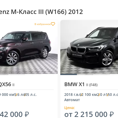
z M-Класс III (W166) 2012
В избранное
 QX56
BMW X1
II
II (F48)
9 000 км
5.6 л
405 л.с.
2018 г.в.
62 100 км
2.0 л
150 л.с
Автомат
Цена:
942 000
от 2 215 000