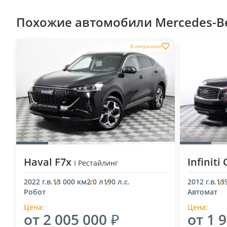
Похожие автомобили Mercedes-Ben
В избранное
Haval F7x
Infiniti
I Рестайлинг
2022 г.в.
13 000 км
2.0 л
190 л.с.
2012 г.в.
13
Робот
Автомат
Цена:
Цена:
от 2 005 000
от 1 