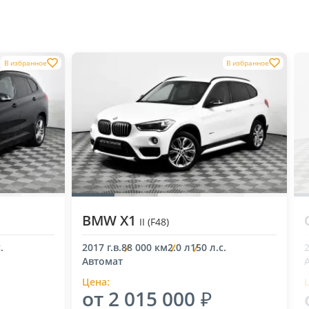
В избранное
В избранное
BMW X1
II (F48)
.
2017 г.в.
88 000 км
2.0 л
150 л.с.
2
Автомат
Цена:
от 2 015 000