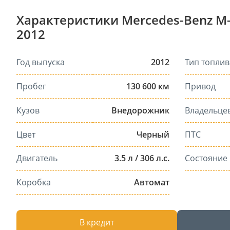
Характеристики Mercedes-Benz M-К
2012
Год выпуска
2012
Тип топлив
Пробег
130 600 км
Привод
Кузов
Внедорожник
Владельце
Цвет
Черный
ПТС
Двигатель
3.5 л / 306 л.с.
Состояние
Коробка
Автомат
В кредит