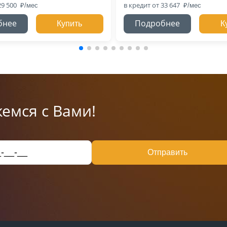
29 500
в кредит
от 33 647
бнее
Подробнее
Купить
К
емся с Вами!
Отправить