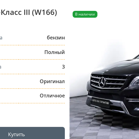
ласс III (W166)
В наличии
а
бензин
Полный
в
3
Оригинал
Отличное
Купить