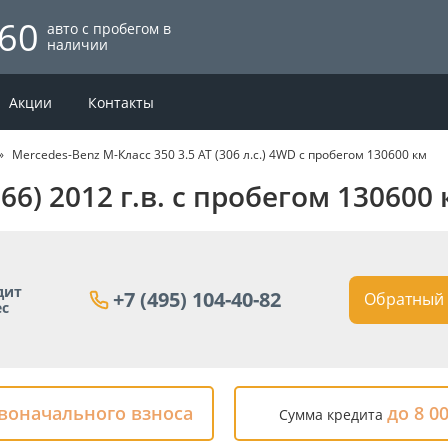
60
авто с пробегом в
наличии
Акции
Контакты
Mercedes-Benz M-Класс 350 3.5 AT (306 л.с.) 4WD с пробегом 130600 км
166) 2012 г.в. с пробегом 13060
дит
+7 (495) 104-40-82
Обратный 
ес
рвоначального взноса
до 8 0
Сумма кредита