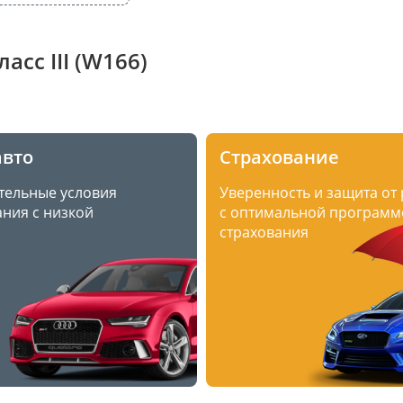
сс III (W166)
авто
Страхование
тельные условия
Уверенность и защита от
ния с низкой
с оптимальной программ
страхования