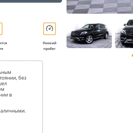
ится
Низкий
ге
пробег
льным
тоянии, без
шел
ем
чии в
 наличными.