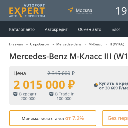
19
Москва
Каталог авто
Автокредит
Обмен авто
Блог
Главная
С пробегом
Mercedes-Benz
M-Класс
III (W166)
Mercedes-Benz M-Класс III (W
Цена
2 315 000
2 015 000
Купить в кре
от 30 609 ₽/м
В кредит
В Trade in
-
200 000
-
100 000
от 7.2%
Без пе
Минимальная ставка