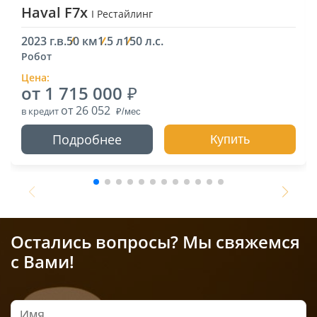
Haval F7x
I Рестайлинг
2023 г.в.
50 км
1.5 л
150 л.с.
Робот
Цена:
от 1 715 000
от 26 052
в кредит
Подробнее
Купить
Остались вопросы? Мы свяжемся
с Вами!