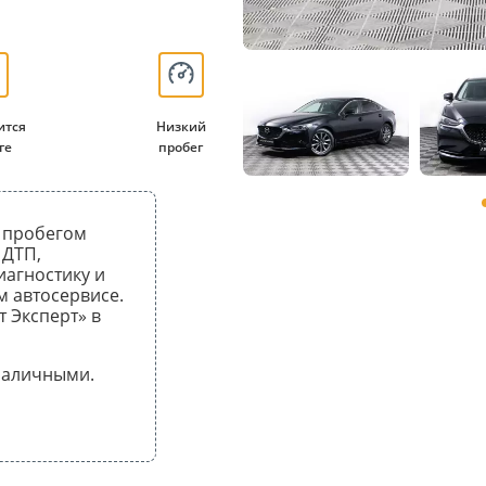
ится
Низкий
ге
пробег
ым пробегом
 ДТП,
иагностику и
 автосервисе.
т Эксперт» в
 наличными.