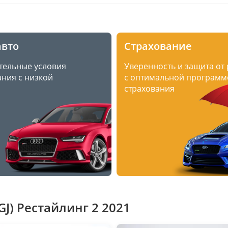
авто
Страхование
тельные условия
Уверенность и защита от
ния с низкой
с оптимальной программ
страхования
GJ) Рестайлинг 2 2021