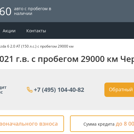
60
авто с пробегом в
наличии
Акции
Контакты
zda 6 2.0 AT (150 л.с.) с пробегом 29000 км
 2021 г.в. с пробегом 29000 км Ч
дит
+7 (495) 104-40-82
Обратный 
ес
рвоначального взноса
до 8 0
Сумма кредита