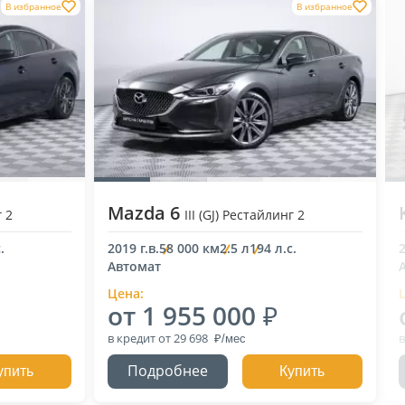
В избранное
В избранное
Mazda 6
г 2
III (GJ) Рестайлинг 2
.
2019 г.в.
58 000 км
2.5 л
194 л.с.
2
Автомат
Цена:
от 1 955 000
в кредит
от 29 698
в
Подробнее
упить
Купить