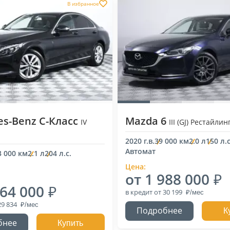
В избранное
s-Benz C-Класс
Mazda 6
IV
III (GJ) Рестайлин
2020 г.в.
39 000 км
2.0 л
150 л.с
Автомат
3 000 км
2.1 л
204 л.с.
Цена:
от 1 988 000
964 000
в кредит
от 30 199
29 834
Подробнее
К
бнее
Купить