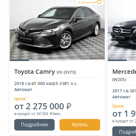
В избранное
Toyota Camry
Mercede
VIII (XV70)
(W205)
2018 г.в.
61 000 км
2.5 л
181 л.с.
Автомат
2017 г.в.
10
Автомат
Цена:
от 2 275 000
Цена:
от 1 
в кредит
от 34 559
в кредит
от 
Подробнее
Купить
Подро