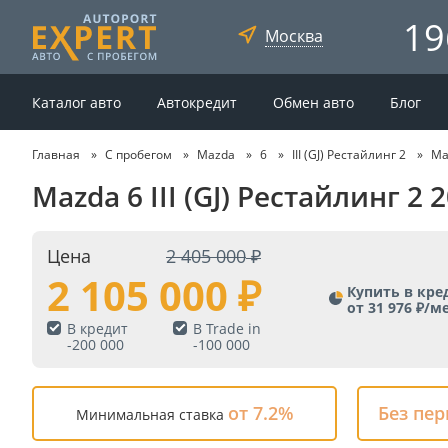
19
Москва
Каталог авто
Автокредит
Обмен авто
Блог
Главная
С пробегом
Mazda
6
III (GJ) Рестайлинг 2
Ma
Mazda 6 III (GJ) Рестайлинг 2
Цена
2 405 000
2 105 000
Купить в кре
от 31 976 ₽/м
В кредит
В Trade in
-
200 000
-
100 000
от 7.2%
Без пе
Минимальная ставка