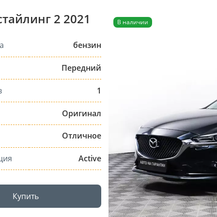
естайлинг 2 2021
В наличии
а
бензин
Передний
в
1
Оригинал
Отличное
ция
Active
Купить