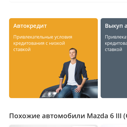
Автокредит
Выкуп 
Привлекательные условия
Привлека
кредитования с низкой
кредитова
ставкой
ставкой
Похожие автомобили Mazda 6 III (