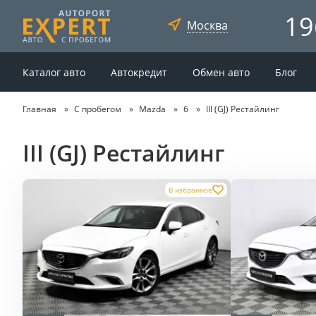
19
Москва
Каталог авто
Автокредит
Обмен авто
Блог
Главная
С пробегом
Mazda
6
III (GJ) Рестайлинг
III (GJ) Рестайлинг
В избранное