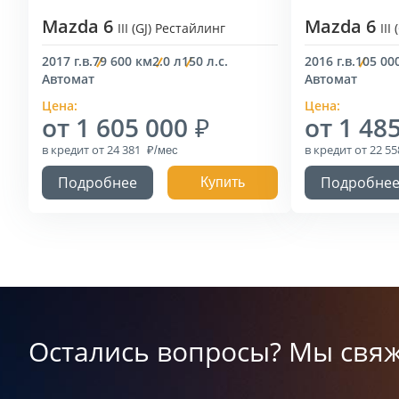
Mazda 6
Mazda 6
III (GJ) Рестайлинг
III
2017 г.в.
79 600 км
2.0 л
150 л.с.
2016 г.в.
105 00
Автомат
Автомат
Цена:
Цена:
от 1 605 000
от 1 48
в кредит
от 24 381
в кредит
от 22 5
Подробнее
Подробне
Купить
Остались вопросы? Мы свяж