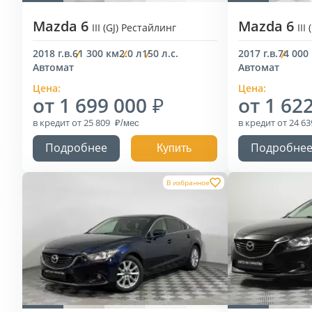
Mazda 6
Mazda 6
III (GJ) Рестайлинг
III
2018 г.в.
61 300 км
2.0 л
150 л.с.
2017 г.в.
74 000
Автомат
Автомат
Цена:
Цена:
от 1 699 000
от 1 62
в кредит
от 25 809
в кредит
от 24 6
Подробнее
Подробне
Купить
В избранное