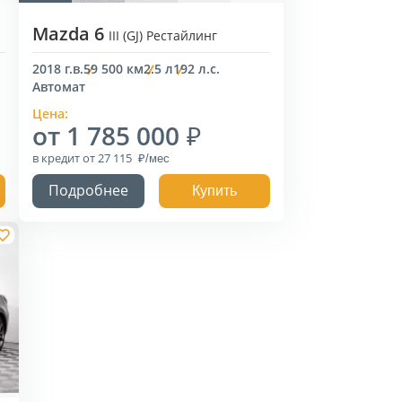
Mazda 6
III (GJ) Рестайлинг
2018 г.в.
59 500 км
2.5 л
192 л.с.
Автомат
Цена:
от 1 785 000
в кредит
от 27 115
Подробнее
Купить