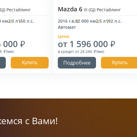
Mazda 6
 (GJ) Рестайлинг
III (GJ) Рестайлинг
0 км
2.0 л
150 л.с.
2016 г.в.
82 000 км
2.5 л
192 л.с.
Автомат
Цена:
5 000
от 1 596 000
58
в кредит
от 24 244
е
Подробнее
Купить
Купить
емся с Вами!