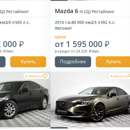
Mazda 6
 (GJ) Рестайлинг
III (GJ) Рестайлинг
 км
2.0 л
150 л.с.
2016 г.в.
83 000 км
2.5 л
192 л.с.
Автомат
Цена:
2 000
от 1 595 000
39
в кредит
от 24 229
е
Подробнее
Купить
Купить
В избранное
В избранное