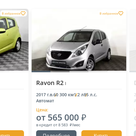
В избранное
В избранное
Ravon R2
I
2017 г.в.
60 300 км
1.2 л
85 л.с.
2
Автомат
Цена:
от 565 000
в кредит
от 8 583
в
Подробнее
упить
Купить