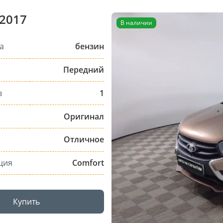
 2017
В наличии
а
бензин
Передний
в
1
Оригинал
Отличное
ция
Comfort
Купить