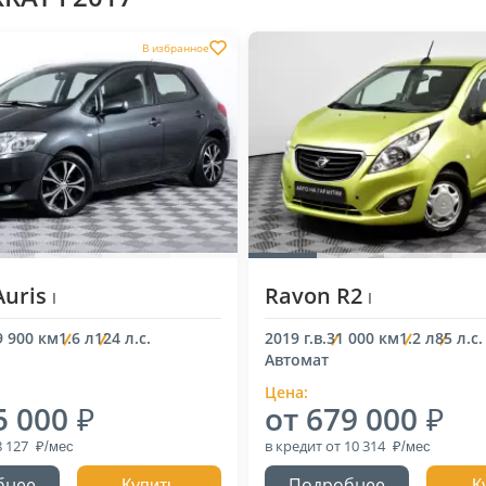
В избранное
Auris
Ravon R2
I
I
9 900 км
1.6 л
124 л.с.
2019 г.в.
31 000 км
1.2 л
85 л.с.
Автомат
Цена:
5 000
от 679 000
8 127
в кредит
от 10 314
бнее
Подробнее
Купить
К