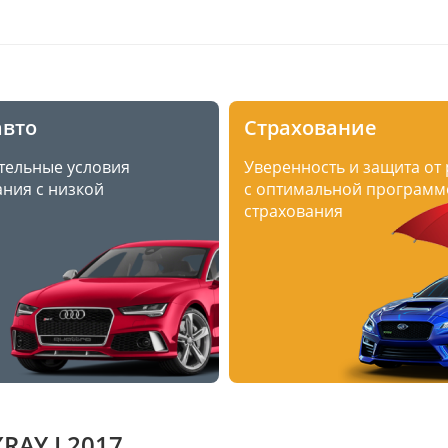
авто
Страхование
тельные условия
Уверенность и защита от
ния с низкой
с оптимальной программ
страхования
RAY I 2017