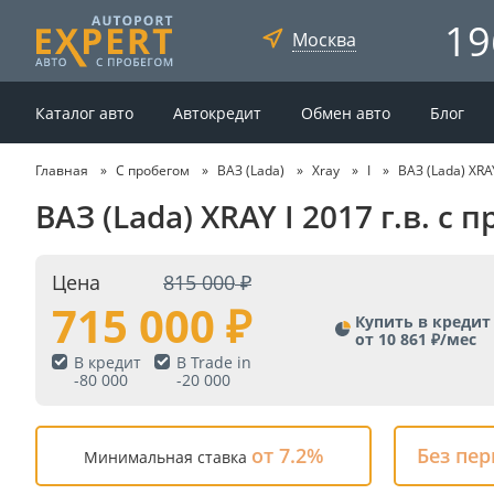
19
Москва
Каталог авто
Автокредит
Обмен авто
Блог
Главная
С пробегом
ВАЗ (Lada)
Xray
I
ВАЗ (Lada) XRA
ВАЗ (Lada) XRAY I 2017 г.в. 
Цена
815 000
715 000
Купить в кредит
от 10 861 ₽/мес
В кредит
В Trade in
-
80 000
-
20 000
от 7.2%
Без пе
Минимальная ставка