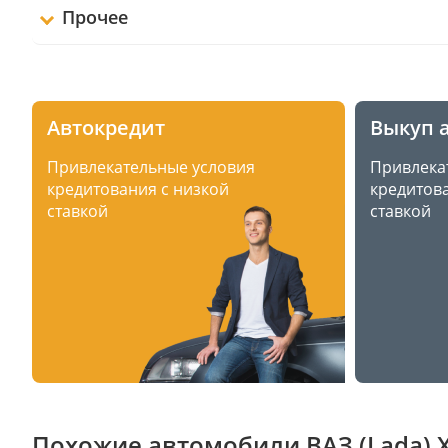
Прочее
Автокредит
Выкуп 
Привлекательные условия
Привлека
кредитования с низкой
кредитова
ставкой
ставкой
Похожие автомобили ВАЗ (Lada) X