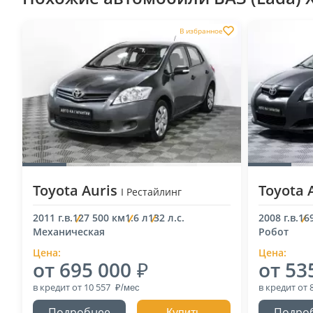
В избранное
Toyota Auris
Toyota 
I Рестайлинг
2011 г.в.
127 500 км
1.6 л
132 л.с.
2008 г.в.
16
Механическая
Робот
Цена:
Цена:
от 695 000
от 53
в кредит
от 10 557
в кредит
от 
Подробнее
Подро
Купить