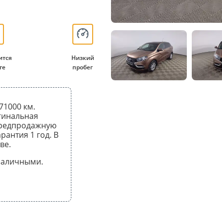
ится
Низкий
ге
пробег
71000 км.
гинальная
предпродажную
рантия 1 год. В
ве.
 наличными.