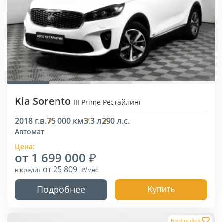
Kia Sorento
III Prime Рестайлинг
2018 г.в.
75 000 км
3.3 л
290 л.с.
Автомат
Цена:
от 1 699 000
от 25 809
в кредит
Подробнее
Купить
В избранное