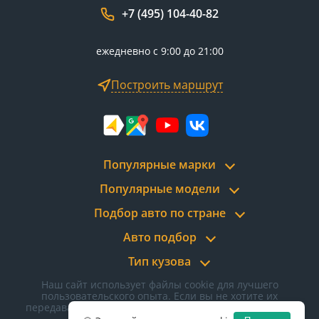
+7 (495) 104-40-82
ежедневно с 9:00 до 21:00
Построить маршрут
Популярные марки
Популярные модели
Подбор авто по стране
Авто подбор
Тип кузова
Наш сайт использует файлы cookie для лучшего
пользовательского опыта. Если вы не хотите их
передавать, отключите cookie в настройках браузера.
Политика конфиденциальности