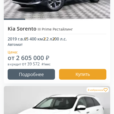
Kia Sorento
III Prime Рестайлинг
2019 г.в.
65 400 км
2.2 л
200 л.с.
Автомат
Цена:
от 2 605 000
от 39 572
в кредит
Подробнее
Купить
В избранное