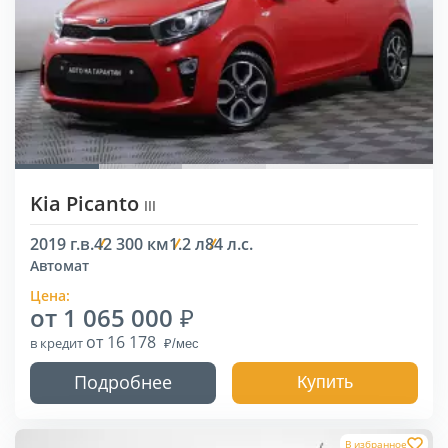
Kia Picanto
III
2019 г.в.
42 300 км
1.2 л
84 л.с.
Автомат
Цена:
от 1 065 000
от 16 178
в кредит
Подробнее
Купить
В избранное