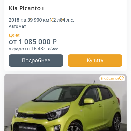
Kia Picanto
III
2018 г.в.
39 900 км
1.2 л
84 л.с.
Автомат
Цена:
от 1 085 000
от 16 482
в кредит
Подробнее
Купить
В избранное