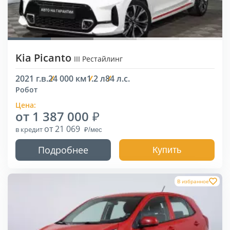
Kia Picanto
III Рестайлинг
2021 г.в.
24 000 км
1.2 л
84 л.с.
Робот
Цена:
от 1 387 000
от 21 069
в кредит
Подробнее
Купить
В избранное