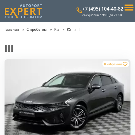
+7 (495) 104-40-82
ежедневно с 9:00 до 21:00
Главная
С пробегом
Kia
K5
III
III
В избранное