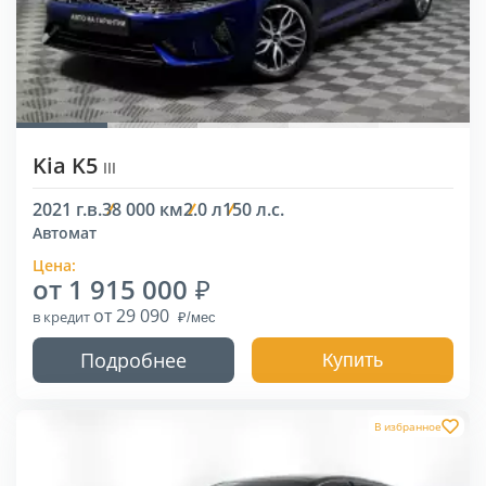
Kia K5
III
2021 г.в.
38 000 км
2.0 л
150 л.с.
Автомат
Цена:
от 1 915 000
от 29 090
в кредит
Подробнее
Купить
В избранное