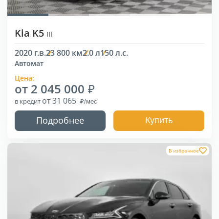
Kia K5
III
2020 г.в.
23 800 км
2.0 л
150 л.с.
Автомат
Цена:
от 2 045 000
от 31 065
в кредит
Подробнее
Купить
В избранное