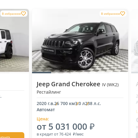
В избранное
В избранное
Jeep Grand Cherokee
IV (WK2)
Рестайлинг
.
2
2020 г.в.
26 700 км
3.0 л
238 л.с.
Автомат
Цена:
от 5 031 000
в
в кредит
от 76 424
упить