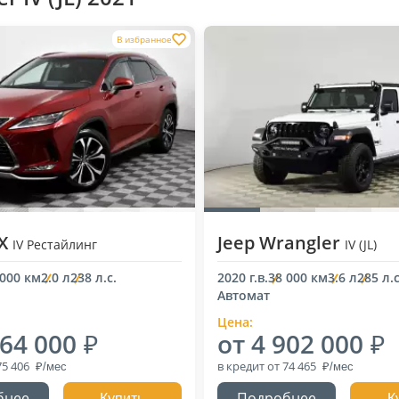
В избранное
RX
Jeep Wrangler
IV Рестайлинг
IV (JL)
 000 км
2.0 л
238 л.с.
2020 г.в.
38 000 км
3.6 л
285 л.с
Автомат
Цена:
964 000
от 4 902 000
75 406
в кредит
от 74 465
бнее
Подробнее
Купить
К