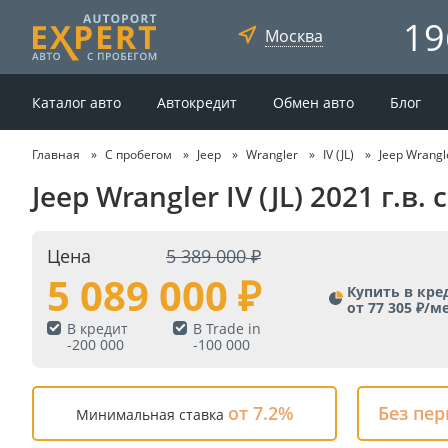
19
Москва
Каталог авто
Автокредит
Обмен авто
Блог
Главная
С пробегом
Jeep
Wrangler
IV (JL)
Jeep Wrangl
Jeep Wrangler IV (JL) 2021 г.
Цена
5 389 000
5 089 000
Купить в кре
от 77 305 ₽/м
В кредит
В Trade in
-
200 000
-
100 000
от 7.2%
Без пе
Минимальная ставка