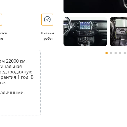
ится
Низкий
ге
пробег
ом 22000 км.
гинальная
предпродажную
рантия 1 год. В
ве.
 наличными.