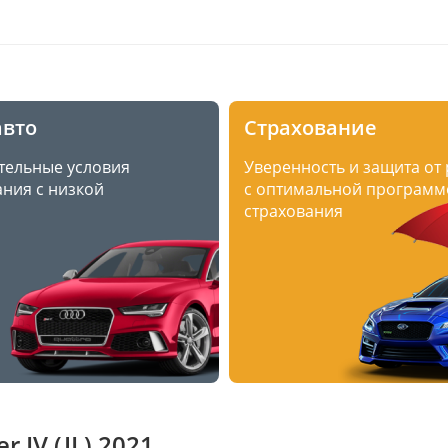
авто
Страхование
тельные условия
Уверенность и защита от
ния с низкой
с оптимальной программ
страхования
 IV (JL) 2021