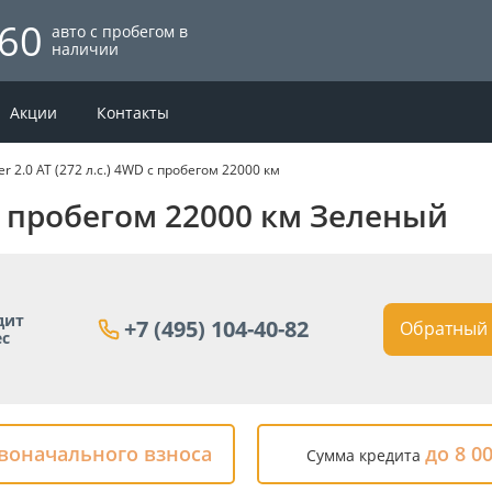
60
авто с пробегом в
наличии
Акции
Контакты
er 2.0 AT (272 л.с.) 4WD с пробегом 22000 км
в. с пробегом 22000 км Зеленый
дит
+7 (495) 104-40-82
Обратный 
ес
рвоначального взноса
до 8 0
Сумма кредита