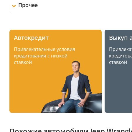
Прочее
Автокредит
Выкуп 
Привлекательные условия
Привлека
кредитования с низкой
кредитова
ставкой
ставкой
Похожие автомобили Jeep Wrangler