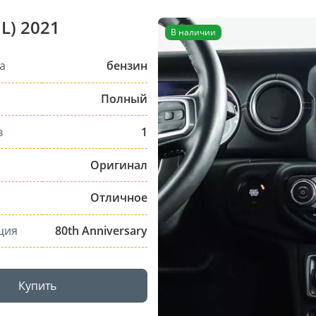
L) 2021
В наличии
а
бензин
Полный
в
1
Оригинал
Отличное
ция
80th Anniversary
Купить