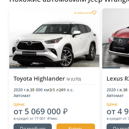
В избранное
Toyota Highlander
Lexus 
IV (U70)
2020 г.в.
33 000 км
3.5 л
249 л.с.
2020 г.в.
38
Автомат
Автомат
Цена:
Цена:
от 5 069 000
от 4 
в кредит
от 77 001
в кредит
от 
Подробнее
Подро
Купить