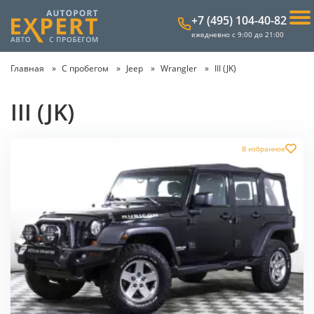
+7 (495) 104-40-82
ежедневно с 9:00 до 21:00
Главная
С пробегом
Jeep
Wrangler
III (JK)
III (JK)
В избранное