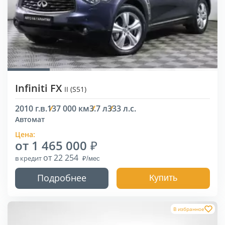
Infiniti FX
II (S51)
2010 г.в.
137 000 км
3.7 л
333 л.с.
Автомат
Цена:
от 1 465 000
от 22 254
в кредит
Подробнее
Купить
В избранное