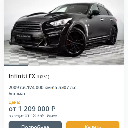
Infiniti FX
II (S51)
2009 г.в.
174 000 км
3.5 л
307 л.с.
Автомат
Цена:
от 1 209 000
от 18 365
в кредит
Подробнее
Купить