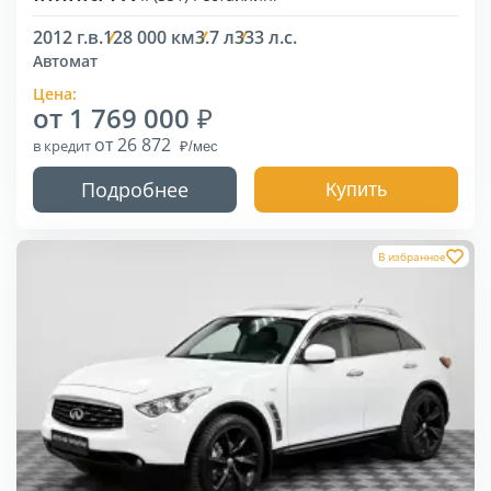
2012 г.в.
128 000 км
3.7 л
333 л.с.
Автомат
Цена:
от 1 769 000
от 26 872
в кредит
Подробнее
Купить
В избранное