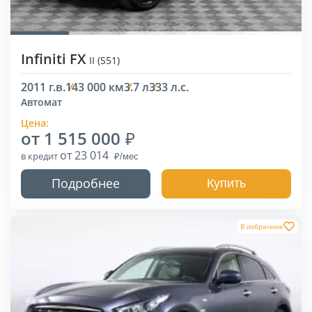
Infiniti FX
II (S51)
2011 г.в.
143 000 км
3.7 л
333 л.с.
Автомат
Цена:
от 1 515 000
от 23 014
в кредит
Подробнее
Купить
В избранное