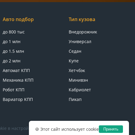
Авто подбор
Тип кузова
до 800 тыс
Внедорожник
до 1 млн
Универсал
до 1.5 млн
Седан
до 2 млн
Купе
Автомат КПП
Хетчбэк
Механика КПП
Минивэн
Робот КПП
Кабриолет
Вариатор КПП
Пикап
kie в настройках браузера.
Политика конфиденциальности
🍪 Этот сайт использует cookie
Принять