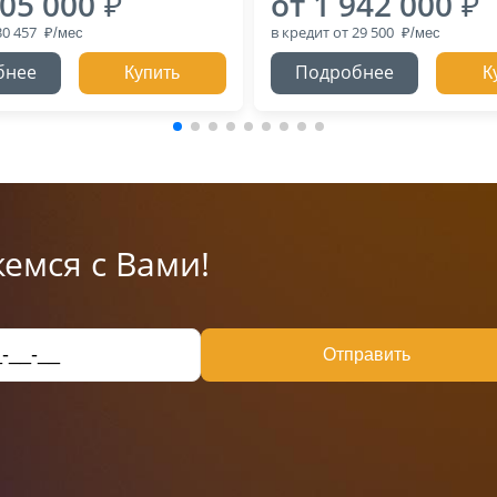
005 000
от 1 942 000
30 457
в кредит
от 29 500
бнее
Подробнее
Купить
К
емся с Вами!
Отправить