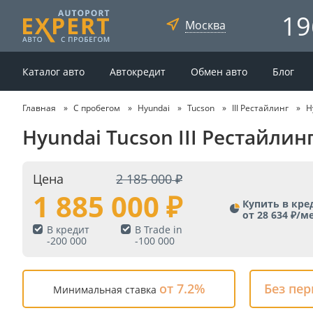
19
Москва
Каталог авто
Автокредит
Обмен авто
Блог
Главная
С пробегом
Hyundai
Tucson
III Рестайлинг
H
Hyundai Tucson III Рестайлин
Цена
2 185 000
1 885 000
Купить в кре
от 28 634 ₽/м
В кредит
В Trade in
-
200 000
-
100 000
от 7.2%
Без пе
Минимальная ставка