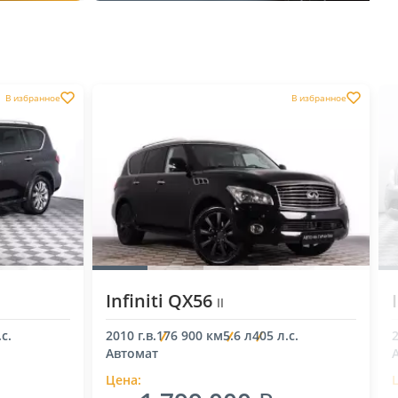
В избранное
В избранное
Infiniti QX56
II
с.
2010 г.в.
176 900 км
5.6 л
405 л.с.
2
Автомат
Цена: