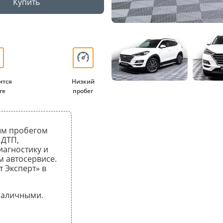
Купить
ится
Низкий
ге
пробег
ным пробегом
 ДТП,
иагностику и
 автосервисе.
т Эксперт» в
 наличными.