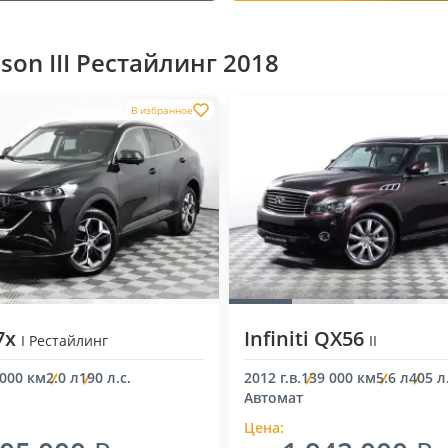
on III Рестайлинг 2018
В избранное
7x
Infiniti QX56
I Рестайлинг
II
 000 км
2.0 л
190 л.с.
2012 г.в.
139 000 км
5.6 л
405 л.
Автомат
Цена: