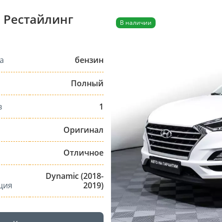
I Рестайлинг
В наличии
а
бензин
Полный
в
1
Оригинал
Отличное
Dynamic (2018-
ция
2019)