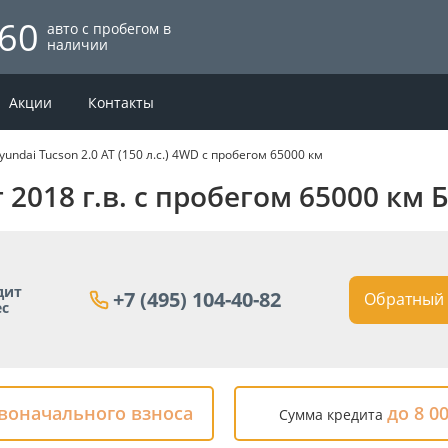
60
авто с пробегом в
наличии
Акции
Контакты
yundai Tucson 2.0 AT (150 л.с.) 4WD с пробегом 65000 км
г 2018 г.в. с пробегом 65000 км
дит
+7 (495) 104-40-82
Обратный 
ес
рвоначального взноса
до 8 0
Сумма кредита