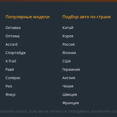
Популярные модели
Подбор авто по стране
Октавиа
Китай
Оптима
Корея
Accord
Россия
Спортейдж
Япония
X-Trail
США
Рав4
Германия
Солярис
Англия
Рио
Чехия
Фокус
Швеция
Франция
льского опыта. Если вы не хотите их передавать, отключите coo