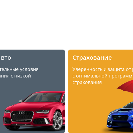
авто
Страхование
тельные условия
Уверенность и защита от
ния с низкой
с оптимальной программ
страхования