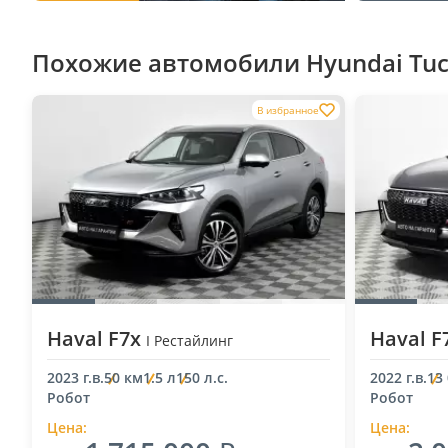
Похожие автомобили Hyundai Tucs
В избранное
Haval F7x
Haval F
I Рестайлинг
2023 г.в.
50 км
1.5 л
150 л.с.
2022 г.в.
13
Робот
Робот
Цена:
Цена: