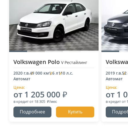
Volkswagen Polo
Volkswa
V Рестайлинг
2020 г.в.
49 000 км
1.6 л
110 л.с.
2019 г.в.
52
Автомат
Автомат
Цена:
Цена:
от 1 205 000
от 1 
в кредит
от 18 305
в кредит
от 
Подробнее
Подро
Купить