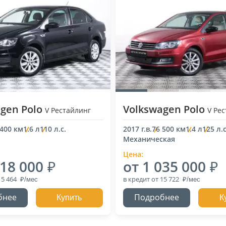
gen Polo
Volkswagen Polo
V Рестайлинг
V Ре
 400 км
1.6 л
110 л.с.
2017 г.в.
76 500 км
1.4 л
125 л.с
Механическая
Цена:
018 000
от 1 035 000
15 464
в кредит
от 15 722
бнее
Подробнее
Купить
К