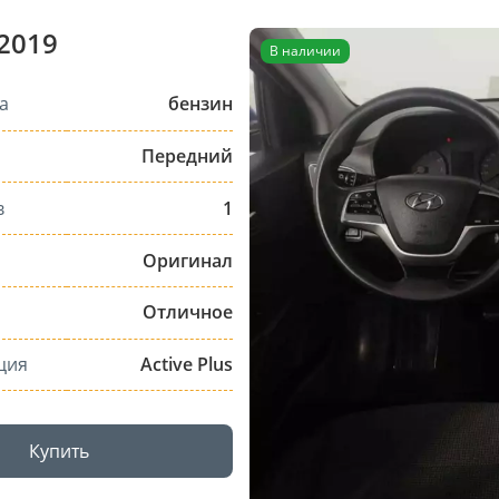
 2019
В наличии
а
бензин
Передний
в
1
Оригинал
Отличное
ция
Active Plus
Купить