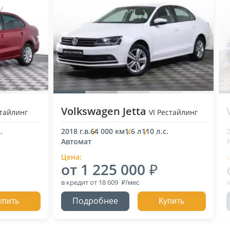
Volkswagen Jetta
стайлинг
VI Рестайлинг
.
2018 г.в.
64 000 км
1.6 л
110 л.с.
2
Автомат
Цена:
от 1 225 000
в кредит
от 18 609
в
Подробнее
упить
Купить