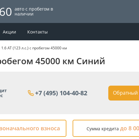
60
авто с пробегом в
наличии
Акции
Контакты
 1.6 AT (123 л.с.) с пробегом 45000 км
с пробегом 45000 км Синий
дит
+7 (495) 104-40-82
Обратный 
ес
рвоначального взноса
до 8 0
Сумма кредита