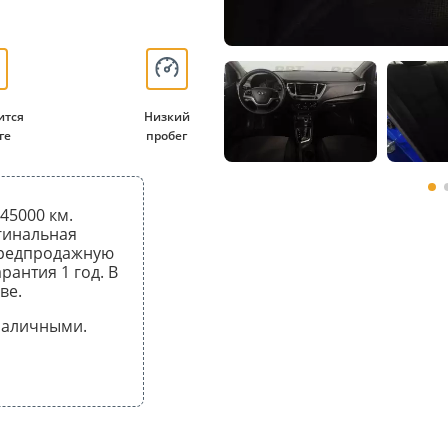
ится
Низкий
ге
пробег
 45000 км.
гинальная
предпродажную
рантия 1 год. В
ве.
 наличными.