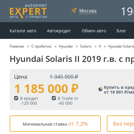
19
Москва
Каталог авто
Автокредит
Обмен авто
Блог
Главная
С пробегом
Hyundai
Solaris
II
Hyundai Solaris
Hyundai Solaris II 2019 г.в. 
Цена
1 345 000
1 185 000
Купить в кре
от 18 001 ₽/м
В кредит
В Trade in
-
120 000
-
40 000
от 7.2%
Без пе
Минимальная ставка