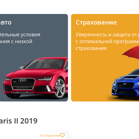
авто
Страхование
тельные условия
Уверенность и защита от
ния с низкой
с оптимальной программ
страхования
is II 2019
В избранное