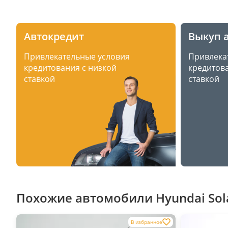
Автокредит
Выкуп 
Привлекательные условия
Привлека
кредитования с низкой
кредитова
ставкой
ставкой
Похожие автомобили Hyundai Solar
В избранное