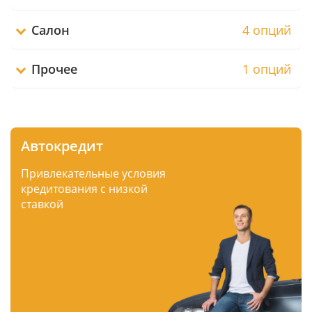
Салон
4 опций
Прочее
1 опций
Автокредит
Привлекательные условия
кредитования с низкой
ставкой