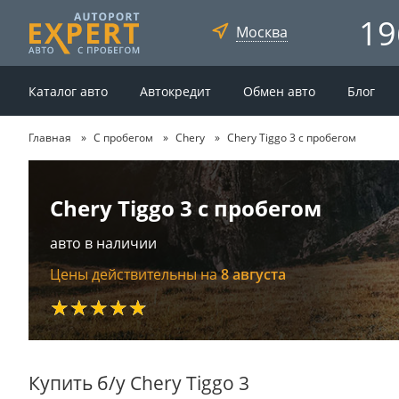
19
Москва
Каталог авто
Автокредит
Обмен авто
Блог
Главная
С пробегом
Chery
Chery Tiggo 3 с пробегом
Chery Tiggo 3 с пробегом
авто в наличии
Цены действительны на
8 августа
★★★★★
Купить б/у Chery Tiggo 3