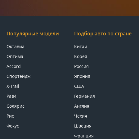
Популярные модели
Подбор авто по стране
Октавиа
Китай
Оптима
Корея
Accord
Россия
Спортейдж
Япония
X-Trail
США
Рав4
Германия
Солярис
Англия
Рио
Чехия
Фокус
Швеция
Франция