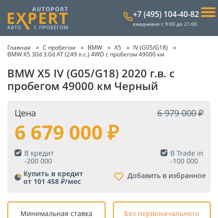
+7 (495) 104-40-82
ежедневно с 9:00 до 21:00
Главная
С пробегом
BMW
X5
IV (G05/G18)
BMW X5 30d 3.0d AT (249 л.с.) 4WD с пробегом 49000 км
BMW X5 IV (G05/G18) 2020 г.в. с
пробегом 49000 км Черный
Цена
6 979 000
6 679 000
В кредит
В Trade in
-
200 000
-
100 000
Купить в кредит
Добавить в избранное
от 101 458 ₽/мес
Минимальная ставка
Без первоначального