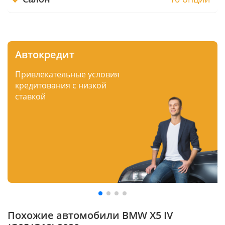
Автокредит
Привлекательные условия
кредитования с низкой
ставкой
Похожие автомобили BMW X5 IV