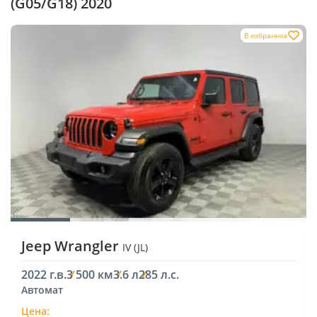
(G05/G18) 2020
В избранное
Jeep Wrangler
IV (JL)
2022 г.в.
3 500 км
3.6 л
285 л.с.
Автомат
Цена: