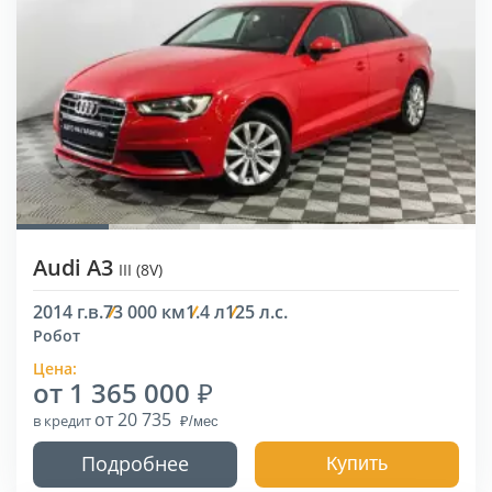
Audi A3
III (8V)
2014 г.в.
73 000 км
1.4 л
125 л.с.
Робот
Цена:
от 1 365 000
от 20 735
в кредит
Подробнее
Купить