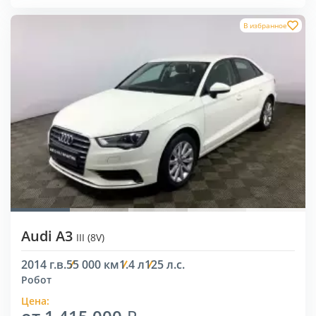
В избранное
Audi A3
III (8V)
2014 г.в.
55 000 км
1.4 л
125 л.с.
Робот
Цена: