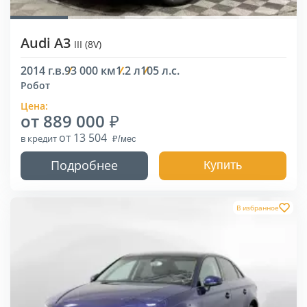
Audi A3
III (8V)
2014 г.в.
93 000 км
1.2 л
105 л.с.
Робот
Цена:
от 889 000
от 13 504
в кредит
Подробнее
Купить
В избранное