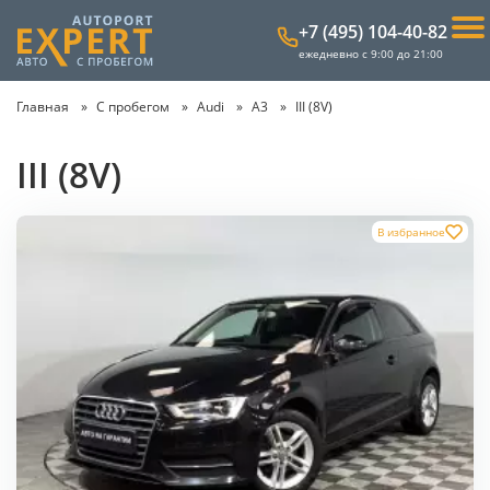
+7 (495) 104-40-82
ежедневно с 9:00 до 21:00
Главная
С пробегом
Audi
A3
III (8V)
III (8V)
В избранное