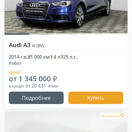
Audi A3
III (8V)
2014 г.в.
81 000 км
1.4 л
125 л.с.
Робот
Цена:
от 1 345 000
от 20 431
в кредит
Подробнее
Купить
В избранное