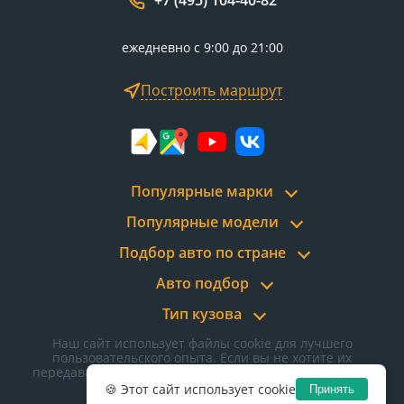
+7 (495) 104-40-82
ежедневно с 9:00 до 21:00
Построить маршрут
Популярные марки
Популярные модели
Подбор авто по стране
Авто подбор
Тип кузова
Наш сайт использует файлы cookie для лучшего
пользовательского опыта. Если вы не хотите их
передавать, отключите cookie в настройках браузера.
Политика конфиденциальности
🍪 Этот сайт использует cookie
Принять